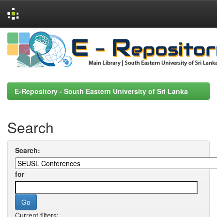
Skip
navigation
E-Repository - South Eastern University of Sri Lanka
Search
Search:
for
Current filters: