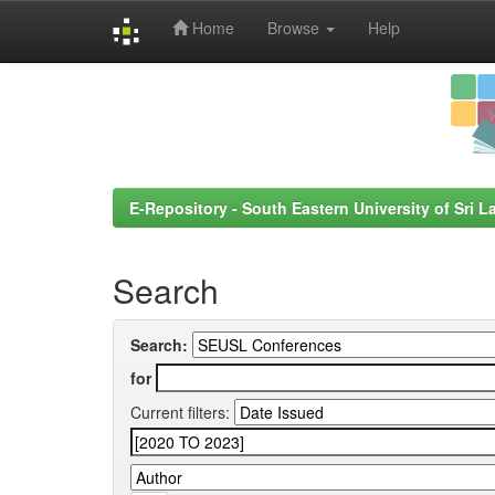
Home
Browse
Help
Skip
navigation
E-Repository - South Eastern University of Sri L
Search
Search:
for
Current filters: