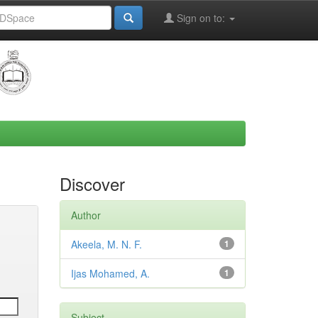
Sign on to:
Discover
Author
Akeela, M. N. F.
1
Ijas Mohamed, A.
1
Subject