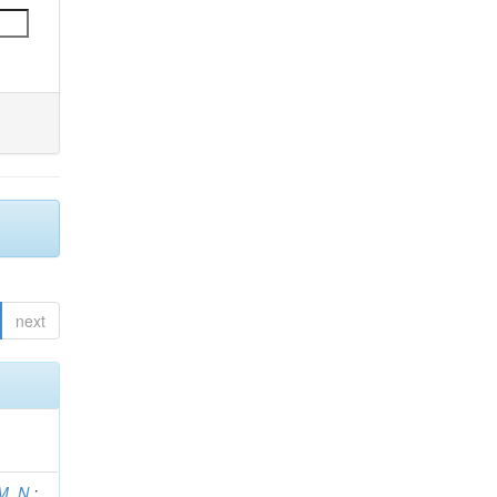
next
M. N.
;