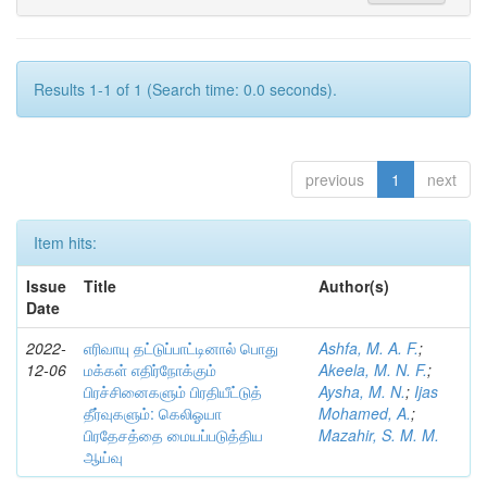
Results 1-1 of 1 (Search time: 0.0 seconds).
previous
1
next
Item hits:
Issue
Title
Author(s)
Date
2022-
எரிவாயு தட்டுப்பாட்டினால் பொது
Ashfa, M. A. F.
;
12-06
மக்கள் எதிர்நோக்கும்
Akeela, M. N. F.
;
பிரச்சினைகளும் பிரதியீட்டுத்
Aysha, M. N.
;
Ijas
தீர்வுகளும்: கெலிஓயா
Mohamed, A.
;
பிரதேசத்தை மையப்படுத்திய
Mazahir, S. M. M.
ஆய்வு