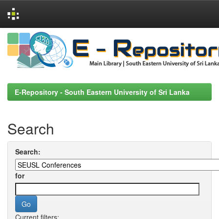
Skip
navigation
E-Repository - South Eastern University of Sri Lanka
Search
Search:
for
Current filters: