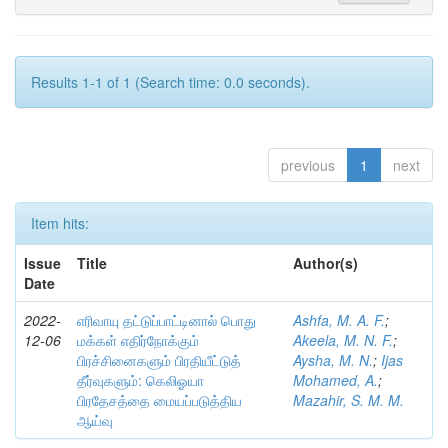
Results 1-1 of 1 (Search time: 0.0 seconds).
previous
1
next
Item hits:
Issue
Title
Author(s)
Date
2022-
எரிவாயு தட்டுப்பாட்டினால் பொது
Ashfa, M. A. F.
;
12-06
மக்கள் எதிர்நோக்கும்
Akeela, M. N. F.
;
பிரச்சினைகளும் பிரதியீட்டுத்
Aysha, M. N.
;
Ijas
தீர்வுகளும்: கெலிஓயா
Mohamed, A.
;
பிரதேசத்தை மையப்படுத்திய
Mazahir, S. M. M.
ஆய்வு