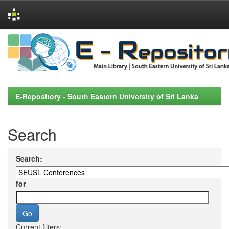
Skip
navigation
E-Repository - South Eastern University of Sri Lanka
Search
Search:
for
Current filters: