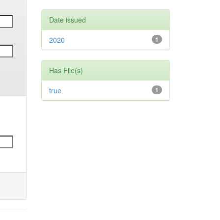
Date issued
2020
1
Has File(s)
true
1