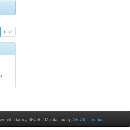
next
M.
right: Library, SEUSL | Maintained by:
SEUSL Libraries