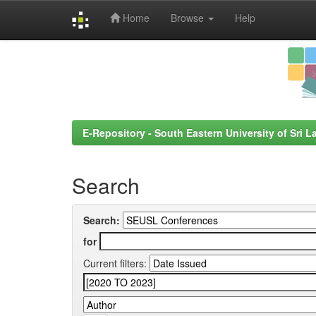
Home
Browse
Help
Skip
navigation
E-Repository - South Eastern University of Sri L
Search
Search:
for
Current filters: