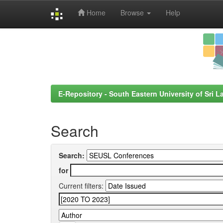
Home
Browse
Help
Skip
navigation
E-Repository - South Eastern University of Sri L
Search
Search:
for
Current filters: