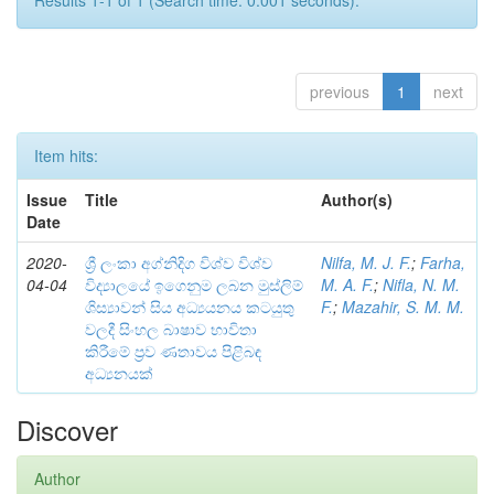
Results 1-1 of 1 (Search time: 0.001 seconds).
previous
1
next
Item hits:
Issue
Title
Author(s)
Date
2020-
ශ්‍රී ලංකා අග්නිදිග විශ්ව විශ්ව
Nilfa, M. J. F.
;
Farha,
04-04
විද්‍යාලයේ ඉගෙනුම ලබන මුස්ලිම්
M. A. F.
;
Nifla, N. M.
ශිස්‍යාවන් සිය අධ්‍යයනය කටයුතු
F.
;
Mazahir, S. M. M.
වලදී සිංහල බාෂාව භාවිතා
කිරීමේ ප්‍රව ණතාවය පිළිබඳ
අධ්‍යනයක්
Discover
Author