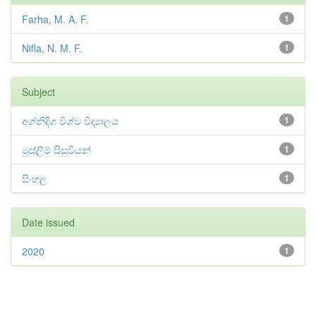
Farha, M. A. F.
1
Nifla, N. M. F.
1
Subject
අග්නිදිග විශ්ව විද්‍යාලය
1
මුස්ලිම් සිසුවියන්
1
සිංහල
1
Date issued
2020
1