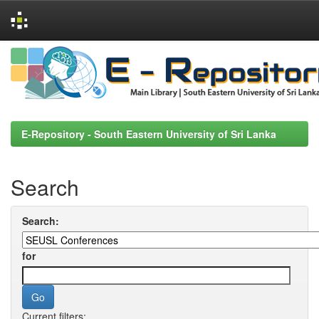
Skip
navigation
E-Repository - South Eastern University of Sri Lanka
Search
Search:
for
Current filters: