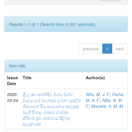
Results 1-1 of 1 (Search time: 0.001 seconds).
previous
1
next
Item hits:
Issue
Title
Author(s)
Date
2020-
ශ්‍රී ලංකා අග්නිදිග විශ්ව විශ්ව
Nilfa, M. J. F.
;
Farha,
04-04
විද්‍යාලයේ ඉගෙනුම ලබන මුස්ලිම්
M. A. F.
;
Nifla, N. M.
ශිස්‍යාවන් සිය අධ්‍යයනය කටයුතු
F.
;
Mazahir, S. M. M.
වලදී සිංහල බාෂාව භාවිතා
කිරීමේ ප්‍රව ණතාවය පිළිබඳ
අධ්‍යනයක්