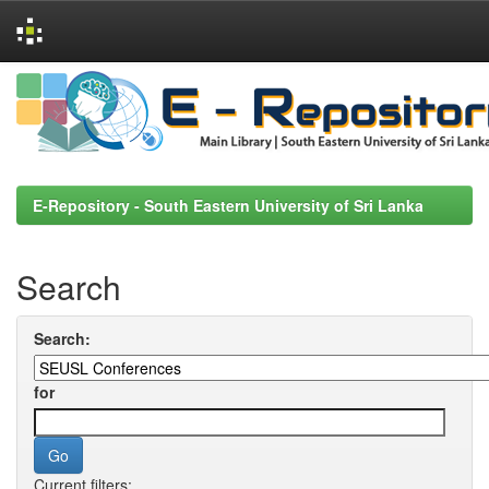
Skip
navigation
E-Repository - South Eastern University of Sri Lanka
Search
Search:
for
Current filters: