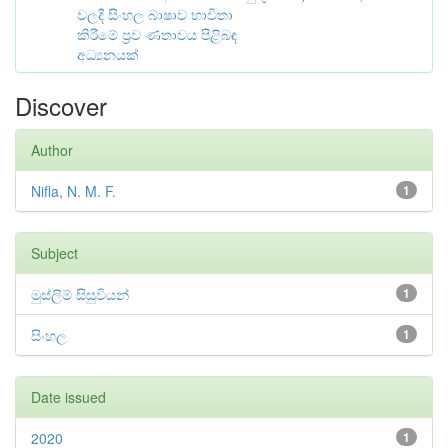
වලදී සිංහල බාෂාව භාවිතා
කිරීමේ ප්‍රව ණතාවය පිළිබඳ
අධ්‍යනයක්
Discover
Author
Nifla, N. M. F.
1
Subject
මුස්ලිම් සිසුවියන්
1
සිංහල
1
Date issued
2020
1