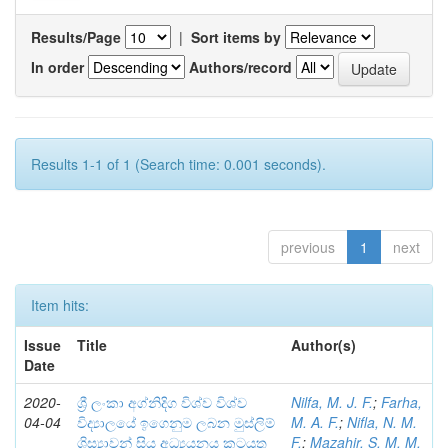
Results/Page
|
Sort items by
In order
Authors/record
Results 1-1 of 1 (Search time: 0.001 seconds).
previous
1
next
Item hits:
Issue
Title
Author(s)
Date
2020-
ශ්‍රී ලංකා අග්නිදිග විශ්ව විශ්ව
Nilfa, M. J. F.
;
Farha,
04-04
විද්‍යාලයේ ඉගෙනුම ලබන මුස්ලිම්
M. A. F.
;
Nifla, N. M.
ශිස්‍යාවන් සිය අධ්‍යයනය කටයුතු
F.
;
Mazahir, S. M. M.