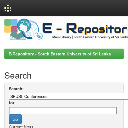
Skip
navigation
E-Repository - South Eastern University of Sri Lanka
Search
Search:
for
Current filters: