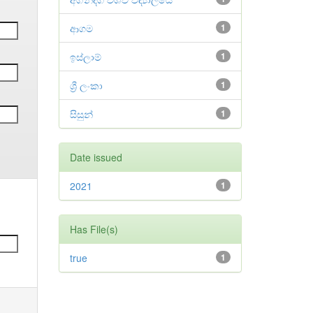
ආගම
1
ඉස්ලාම්
1
ශ්‍රී ලංකා
1
සිසුන්
1
Date issued
2021
1
Has File(s)
true
1