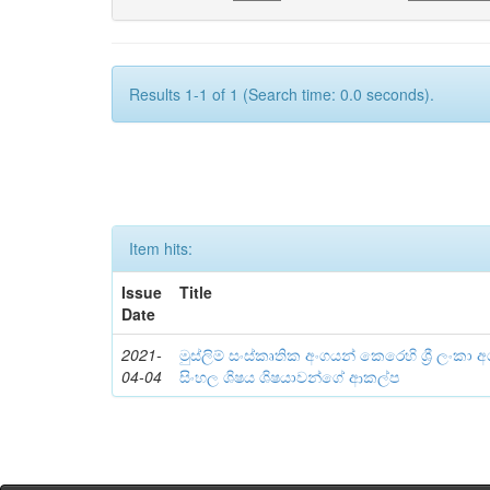
Results 1-1 of 1 (Search time: 0.0 seconds).
Item hits:
Issue
Title
Date
2021-
මුස්ලිම් සංස්‌කෘතික අංගයන් කෙරෙහි ශ්‍රී ලංකා අග
04-04
සිංහල ශිෂය ශිෂයාවන්ගේ ආකල්ප