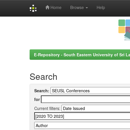
Home
Browse
Help
Skip
navigation
E-Repository - South Eastern University of Sri L
Search
Search:
for
Current filters: