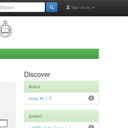
Sign on to:
Discover
Author
Imna, M. I. F.
1
Subject
අග්නිදිග විශ්ව විද්‍යාලයේ
1