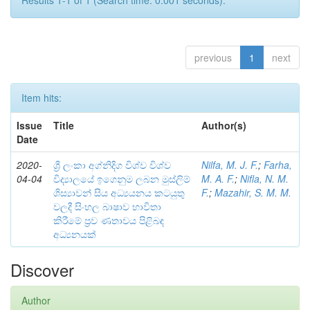
Results 1-1 of 1 (Search time: 0.001 seconds).
previous
1
next
Item hits:
Issue
Title
Author(s)
Date
2020-
ශ්‍රී ලංකා අග්නිදිග විශ්ව විශ්ව
Nilfa, M. J. F.
;
Farha,
04-04
විද්‍යාලයේ ඉගෙනුම ලබන මුස්ලිම්
M. A. F.
;
Nifla, N. M.
ශිස්‍යාවන් සිය අධ්‍යයනය කටයුතු
F.
;
Mazahir, S. M. M.
වලදී සිංහල බාෂාව භාවිතා
කිරීමේ ප්‍රව ණතාවය පිළිබඳ
අධ්‍යනයක්
Discover
Author