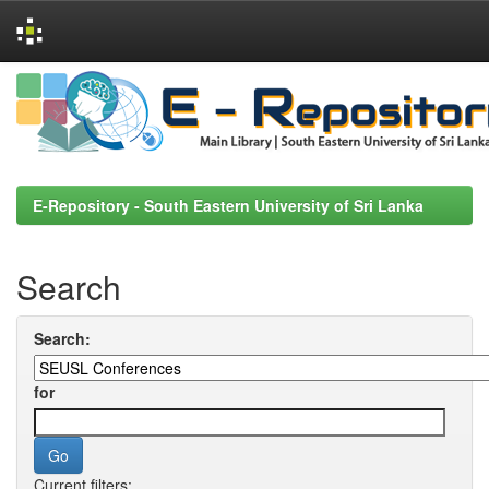
Skip
navigation
E-Repository - South Eastern University of Sri Lanka
Search
Search:
for
Current filters: