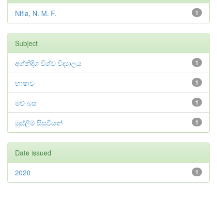
Nifla, N. M. F.
1
Subject
අග්නිදිග විශ්ව විද්‍යාලය
1
භාෂාව
1
මව් බස
1
මුස්ලිම් සිසුවියන්
1
Date issued
2020
1