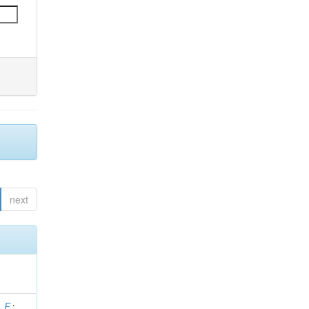
next
. F.
;