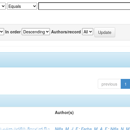
In order
Authors/record
previous
1
Author(s)
ම ලබන මුස්ලිම් ශිස්‍යාවන් සිය
Nilfa, M. J. F.
;
Farha, M. A. F.
;
Nifla, N. M