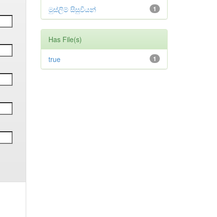
මුස්ලිම් සිසුවියන්
1
Has File(s)
true
1