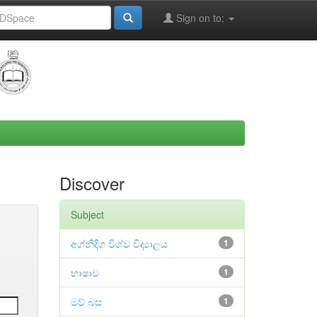
Sign on to:
Discover
Subject
අග්නිදිග විශ්ව විද්‍යාලය
1
භාෂාව
1
මව් බස
1