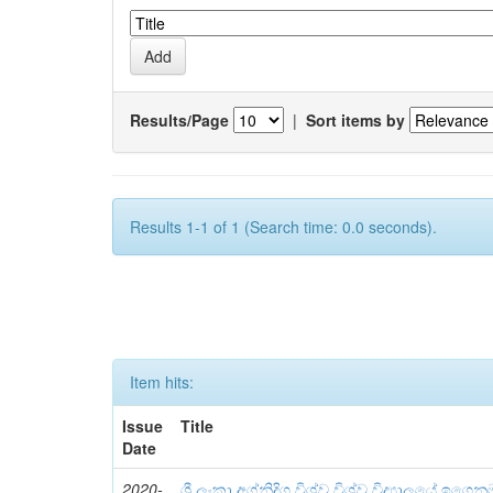
Results/Page
|
Sort items by
Results 1-1 of 1 (Search time: 0.0 seconds).
Item hits:
Issue
Title
Date
2020-
ශ්‍රී ලංකා අග්නිදිග විශ්ව විශ්ව විද්‍යාලයේ ඉගෙනු