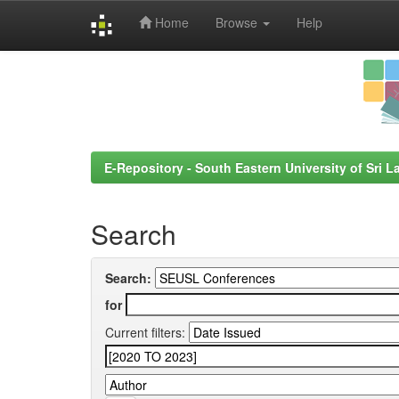
Home
Browse
Help
Skip
navigation
E-Repository - South Eastern University of Sri L
Search
Search:
for
Current filters: