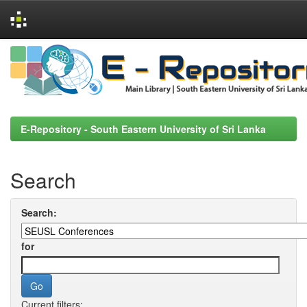
Skip
navigation
E-Repository - South Eastern University of Sri Lanka
Search
Search:
for
Current filters: