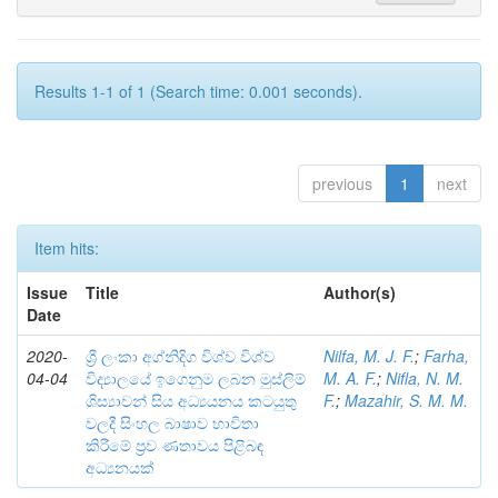
Results 1-1 of 1 (Search time: 0.001 seconds).
previous
1
next
Item hits:
Issue
Title
Author(s)
Date
2020-
ශ්‍රී ලංකා අග්නිදිග විශ්ව විශ්ව
Nilfa, M. J. F.
;
Farha,
04-04
විද්‍යාලයේ ඉගෙනුම ලබන මුස්ලිම්
M. A. F.
;
Nifla, N. M.
ශිස්‍යාවන් සිය අධ්‍යයනය කටයුතු
F.
;
Mazahir, S. M. M.
වලදී සිංහල බාෂාව භාවිතා
කිරීමේ ප්‍රව ණතාවය පිළිබඳ
අධ්‍යනයක්