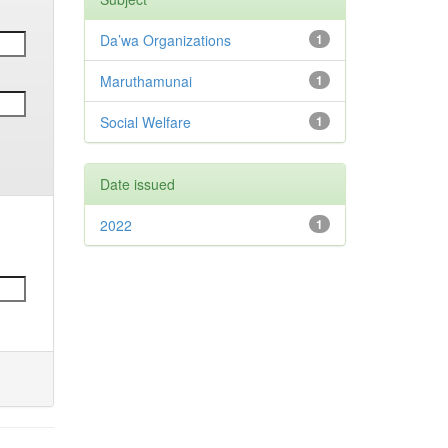
Da’wa Organizations
1
Maruthamunai
1
Social Welfare
1
Date issued
2022
1