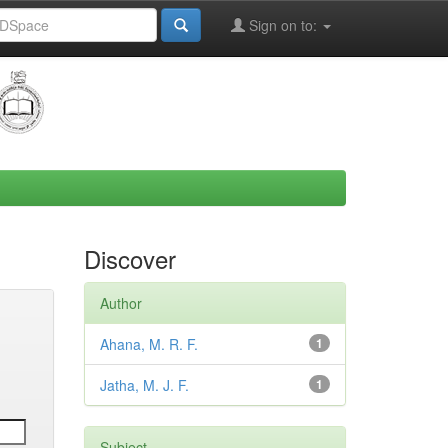
Sign on to:
Discover
Author
Ahana, M. R. F.
1
Jatha, M. J. F.
1
Subject