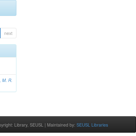
next
 M. R.
right: Library, SEUSL | Maintained by:
SEUSL Libraries