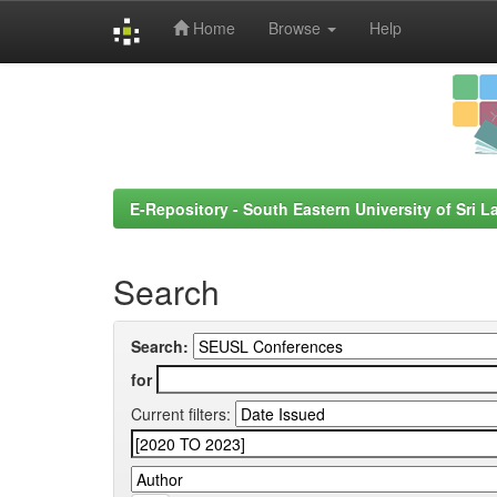
Home
Browse
Help
Skip
navigation
E-Repository - South Eastern University of Sri L
Search
Search:
for
Current filters: