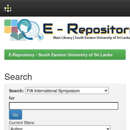
Skip
navigation
E-Repository - South Eastern University of Sri Lanka
Search
Search:
for
Current filters: