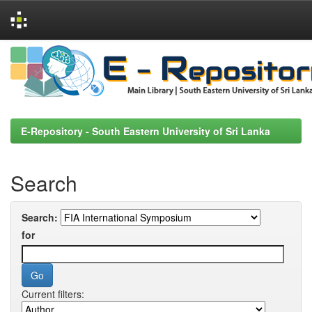
Skip
navigation
E-Repository - South Eastern University of Sri Lanka
Search
Search:
for
Current filters: