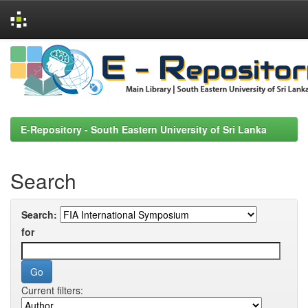
Skip
navigation
E-Repository - South Eastern University of Sri Lanka
Search
Search:
for
Current filters: