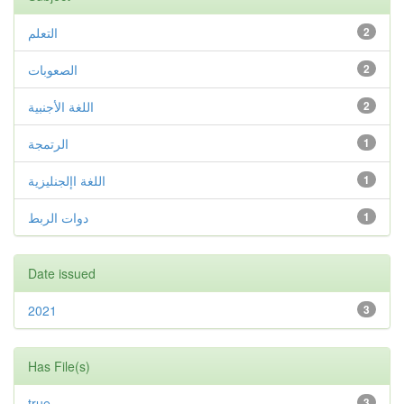
التعلم
2
الصعوبات
2
اللغة الأجنبية
2
الرتمجة
1
اللغة اإلجنليزية
1
دوات الربط
1
Date issued
2021
3
Has File(s)
true
3