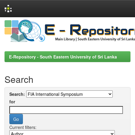
Skip
navigation
E-Repository - South Eastern University of Sri Lanka
Search
Search:
for
Current filters: