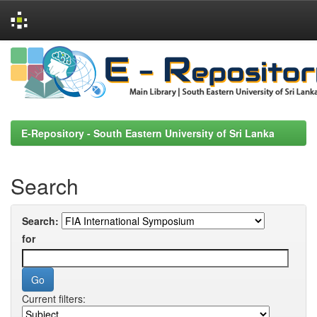
Skip
navigation
E-Repository - South Eastern University of Sri Lanka
Search
Search:
for
Current filters: