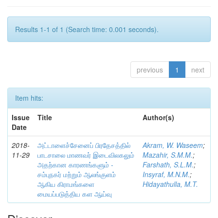
Results 1-1 of 1 (Search time: 0.001 seconds).
previous
1
next
Item hits:
Issue
Title
Author(s)
Date
2018-
அட்டாளைச்சேனைப் பிரதேசத்தில்
Akram, W. Waseem
;
11-29
பாடசாலை மாணவர் இடைவிலகலும்
Mazahir, S.M.M.
;
அதற்கான காரணங்களும் -
Farshath, S.L.M.
;
சம்புநகர் மற்றும் ஆலங்குளம்
Insyraf, M.N.M.
;
ஆகிய கிராமங்களை
Hidayathulla, M.T.
மையப்படுத்திய கள ஆய்வு