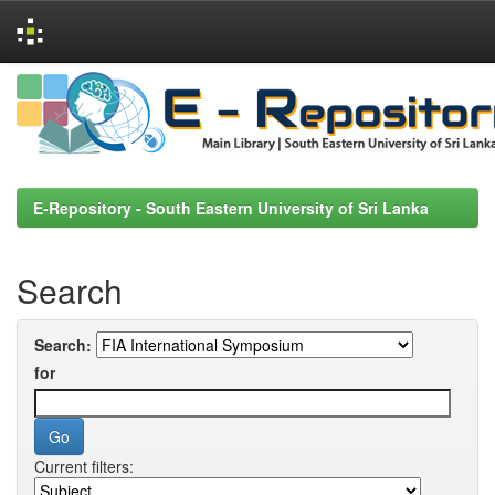
Skip
navigation
E-Repository - South Eastern University of Sri Lanka
Search
Search:
for
Current filters: