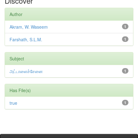
Discover
Author
Akram, W. Waseem
1
Farshath, S.L.M.
1
Subject
அட்டாளைச்சேனை
1
Has File(s)
true
1