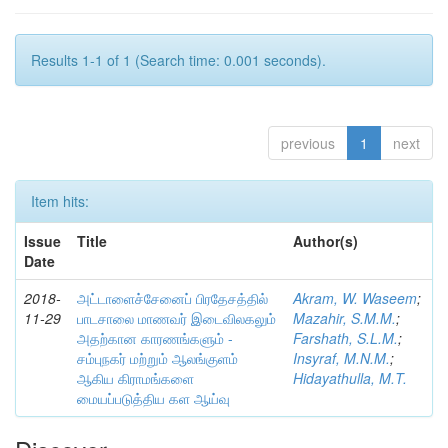
Results 1-1 of 1 (Search time: 0.001 seconds).
previous
1
next
Item hits:
Issue
Title
Author(s)
Date
2018-
அட்டாளைச்சேனைப் பிரதேசத்தில்
Akram, W. Waseem
;
11-29
பாடசாலை மாணவர் இடைவிலகலும்
Mazahir, S.M.M.
;
அதற்கான காரணங்களும் -
Farshath, S.L.M.
;
சம்புநகர் மற்றும் ஆலங்குளம்
Insyraf, M.N.M.
;
ஆகிய கிராமங்களை
Hidayathulla, M.T.
மையப்படுத்திய கள ஆய்வு