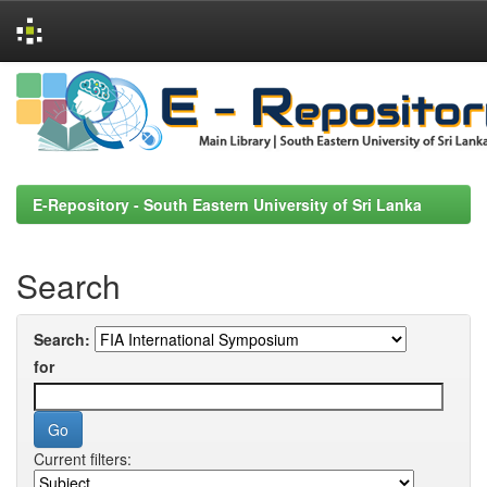
Skip
navigation
E-Repository - South Eastern University of Sri Lanka
Search
Search:
for
Current filters: