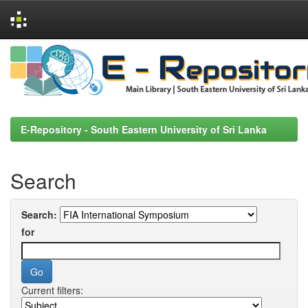
Skip
navigation
E-Repository - South Eastern University of Sri Lanka
Search
Search:
for
Current filters: