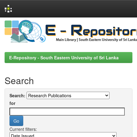
Skip
navigation
E-Repository - South Eastern University of Sri Lanka
Search
Search:
for
Current filters: