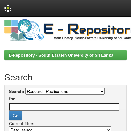
Skip
navigation
E-Repository - South Eastern University of Sri Lanka
Search
Search:
for
Current filters: