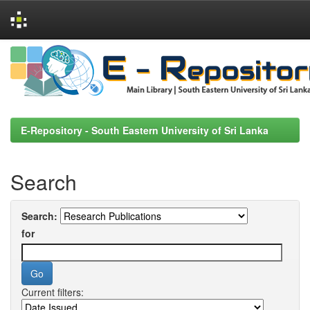
Skip
navigation
E-Repository - South Eastern University of Sri Lanka
Search
Search:
for
Current filters: