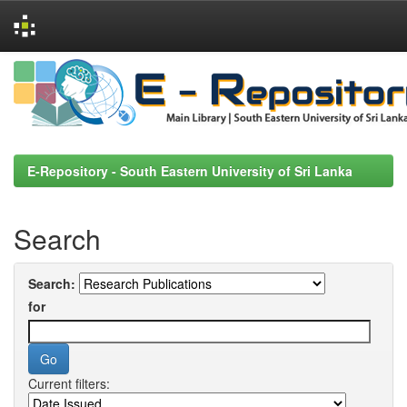
Skip
navigation
E-Repository - South Eastern University of Sri Lanka
Search
Search:
for
Current filters: