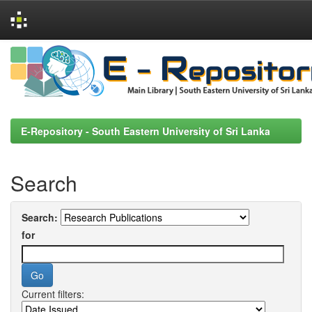
Skip
navigation
E-Repository - South Eastern University of Sri Lanka
Search
Search:
for
Current filters: