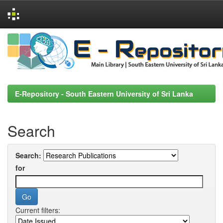
Skip
navigation
E-Repository - South Eastern University of Sri Lanka
Search
Search:
for
Current filters: