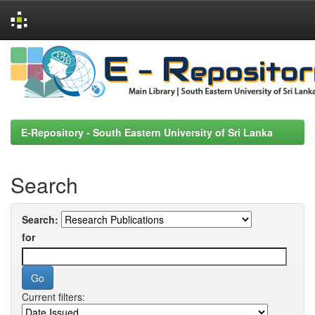
Skip
navigation
E-Repository - South Eastern University of Sri Lanka
Search
Search:
for
Current filters: