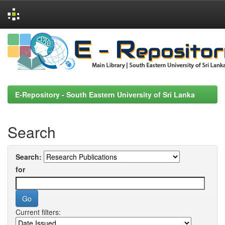
Skip
navigation
E-Repository - South Eastern University of Sri Lanka
Search
Search:
for
Current filters: