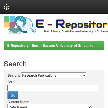
Skip
navigation
E-Repository - South Eastern University of Sri Lanka
Search
Search:
for
Current filters: