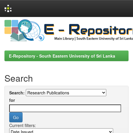
Skip
navigation
E-Repository - South Eastern University of Sri Lanka
Search
Search:
for
Current filters: