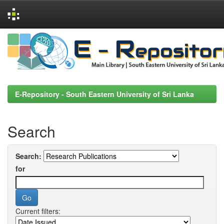
Skip
navigation
E-Repository - South Eastern University of Sri Lanka
Search
Search:
for
Current filters: