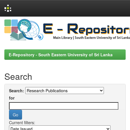
Skip
navigation
E-Repository - South Eastern University of Sri Lanka
Search
Search:
for
Current filters: