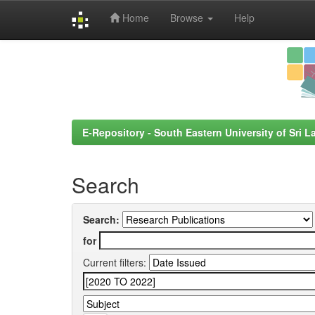
Home
Browse
Help
Skip
navigation
E-Repository - South Eastern University of Sri L
Search
Search:
for
Current filters: