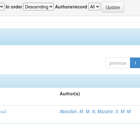
In order
Authors/record
previous
1
Author(s)
ாகம்
Abdullah, M. M. A
;
Mazahir, S. M. M