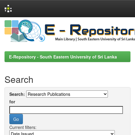
Skip
navigation
E-Repository - South Eastern University of Sri Lanka
Search
Search:
for
Current filters: