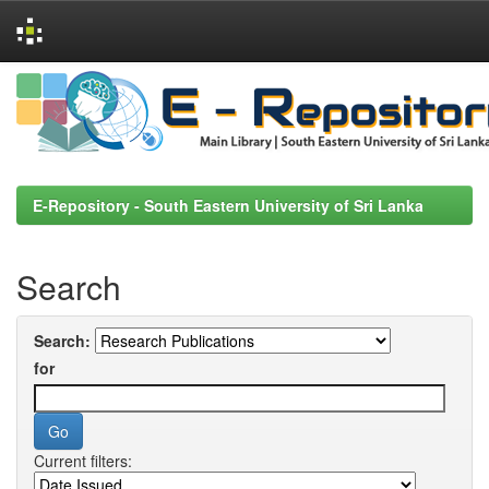
Skip
navigation
E-Repository - South Eastern University of Sri Lanka
Search
Search:
for
Current filters: