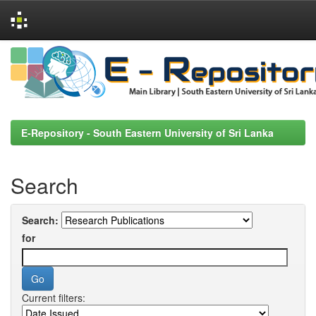
Skip
navigation
E-Repository - South Eastern University of Sri Lanka
Search
Search:
for
Current filters: