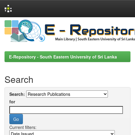
Skip
navigation
E-Repository - South Eastern University of Sri Lanka
Search
Search:
for
Current filters: