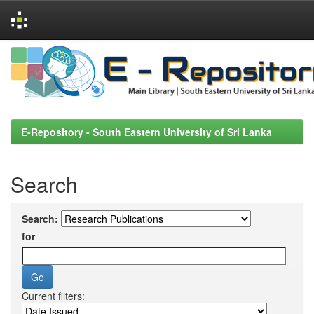
Skip
navigation
E-Repository - South Eastern University of Sri Lanka
Search
Search:
for
Current filters: