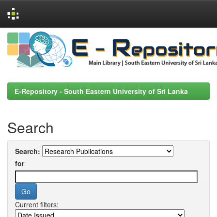
Skip
navigation
E-Repository - South Eastern University of Sri Lanka
Search
Search:
for
Current filters: