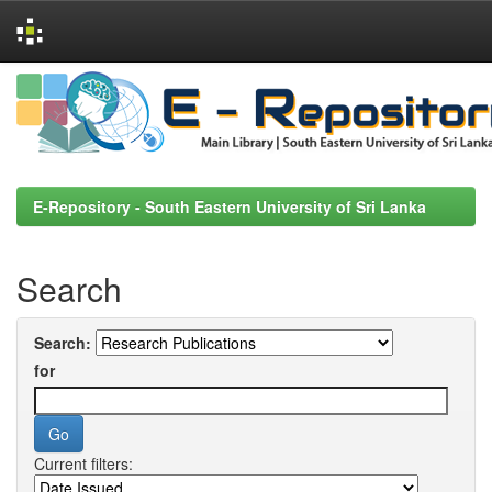
Skip
navigation
E-Repository - South Eastern University of Sri Lanka
Search
Search:
for
Current filters: