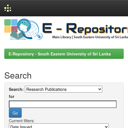
Skip
navigation
E-Repository - South Eastern University of Sri Lanka
Search
Search:
for
Current filters: