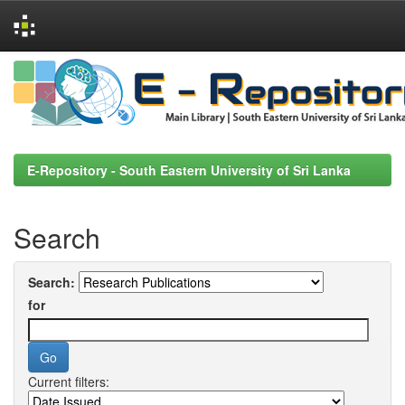
Skip
navigation
E-Repository - South Eastern University of Sri Lanka
Search
Search:
for
Current filters: