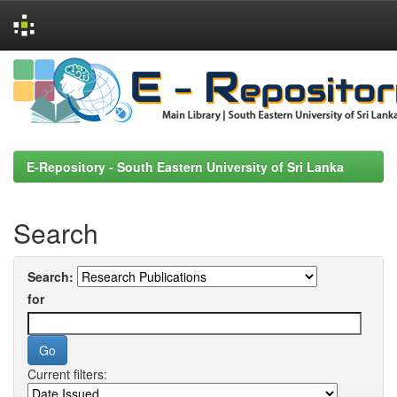
Skip
navigation
E-Repository - South Eastern University of Sri Lanka
Search
Search:
for
Current filters: