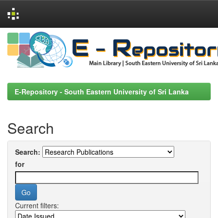
Skip
navigation
E-Repository - South Eastern University of Sri Lanka
Search
Search:
for
Current filters: