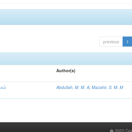
previous
1
Author(s)
ாகம்
Abdullah, M. M. A
;
Mazahir, S. M. M
� 2022 Copy