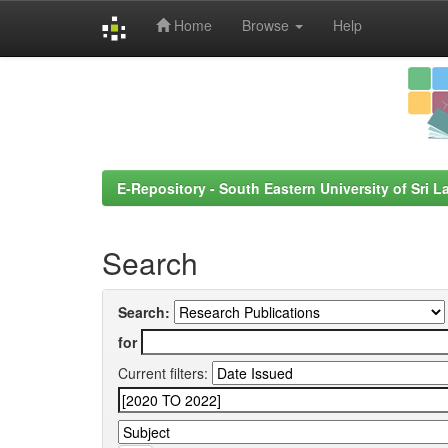
Home
Browse
Help
Skip
navigation
E-Repository - South Eastern University of Sri L
Search
Search:
for
Current filters: