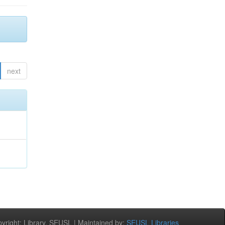
next
right: Library, SEUSL | Maintained by:
SEUSL Libraries