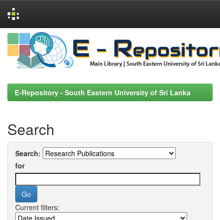
Skip
navigation
E-Repository - South Eastern University of Sri Lanka
Search
Search:
for
Current filters: