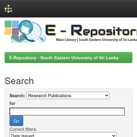
Skip
navigation
E-Repository - South Eastern University of Sri Lanka
Search
Search:
for
Current filters: