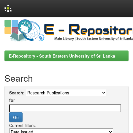
Skip
navigation
E-Repository - South Eastern University of Sri Lanka
Search
Search:
for
Current filters: